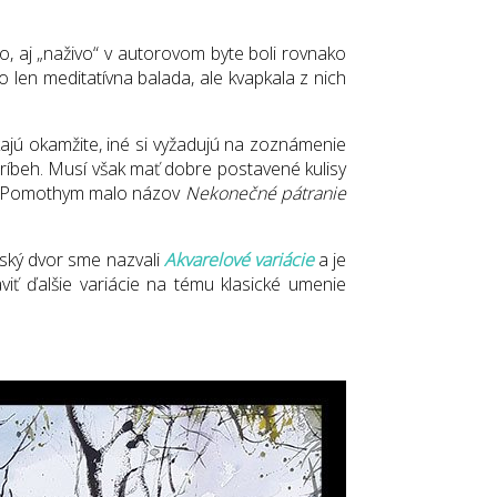
o, aj „naživo“ v autorovom byte boli rovnako
to len meditatívna balada, ale kvapkala z nich
kajú okamžite, iné si vyžadujú na zoznámenie
príbeh. Musí však mať dobre postavené kulisy
óvi Pomothym malo názov
Nekonečné pátranie
alský dvor sme nazvali
Akvarelové variácie
a je
ť ďalšie variácie na tému klasické umenie