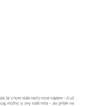
 rád, že v ňom stále niečo nové nájdem – či už
aj, možno si ony našli mňa – asi prišiel na