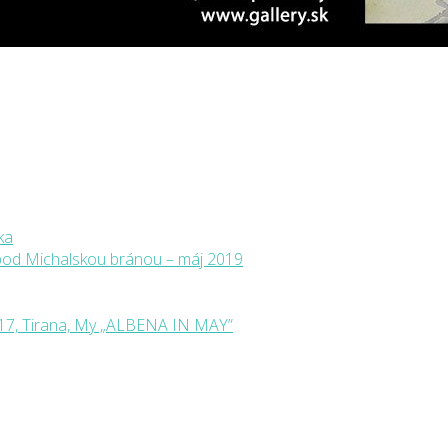
ka
a pod Michalskou bránou – máj 2019
, Tirana, My „ALBENA IN MAY”