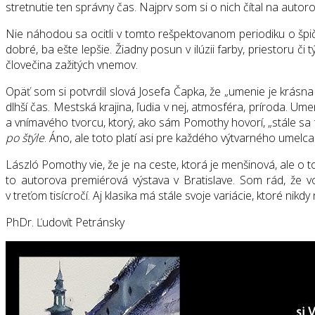
stretnutie ten správny čas. Najprv som si o nich čítal na aut
Nie náhodou sa ocitli v tomto rešpektovanom periodiku o špičk
dobré, ba ešte lepšie. Žiadny posun v ilúzii farby, priestoru č
človečina zažitých vnemov.
Opäť som si potvrdil slová Josefa Čapka, že „umenie je krásna
dlhší čas. Mestská krajina, ľudia v nej, atmosféra, príroda. 
a vnímavého tvorcu, ktorý, ako sám Pomothy hovorí, „stále s
po štýle
. Áno, ale toto platí asi pre každého výtvarného umelca
László Pomothy vie, že je na ceste, ktorá je menšinová, ale o 
to autorova premiérová výstava v Bratislave. Som rád, že 
v treťom tisícročí. Aj klasika má stále svoje variácie, ktoré nikdy
PhDr. Ľudovít Petránsky