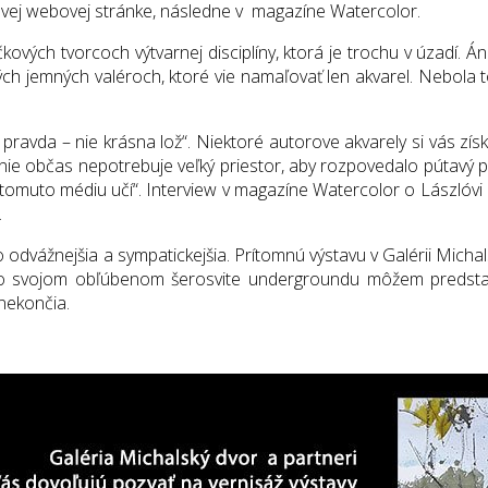
orovej webovej stránke, následne v magazíne Watercolor.
ových tvorcoch výtvarnej disciplíny, ktorá je trochu v úzadí. Án
i tých jemných valéroch, ktoré vie namaľovať len akvarel. Nebola 
 pravda – nie krásna lož“. Niektoré autorove akvarely si vás zís
Umenie občas nepotrebuje veľký priestor, aby rozpovedalo pútavý 
a tomuto médiu učí“. Interview v magazíne Watercolor o Lászl
.
to odvážnejšia a sympatickejšia. Prítomnú výstavu v Galérii Mich
vo svojom obľúbenom šerosvite undergroundu môžem predstavi
 nekončia.