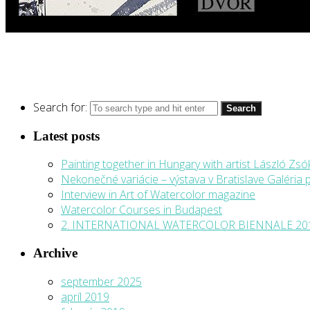
Search for:
Latest posts
Painting together in Hungary with artist László Zsó
Nekonečné variácie – výstava v Bratislave Galéri
Interview in Art of Watercolor magazine
Watercolor Courses in Budapest
2. INTERNATIONAL WATERCOLOR BIENNALE 2017
Archive
september 2025
apríl 2019