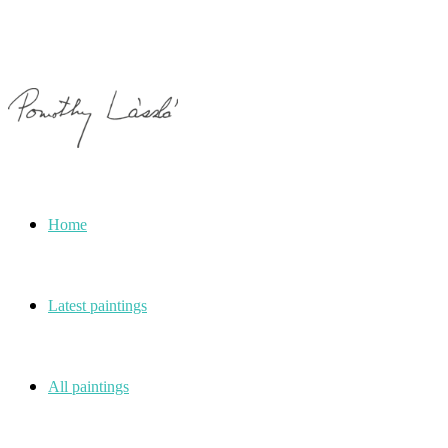
Home
Latest paintings
All paintings